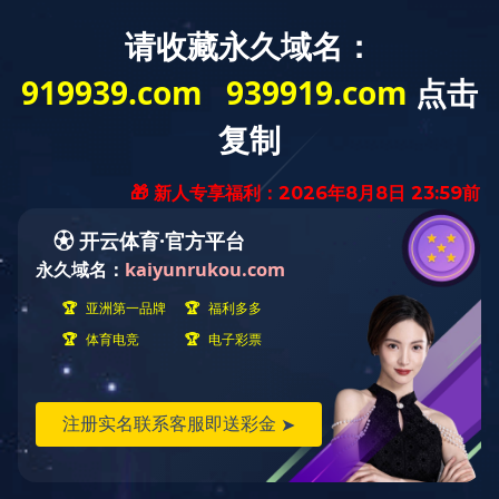
位置：
首页
>
公司新闻
>
企业动态
公司主持制修订的四项机械行业标准获批准发
2013年4月25日，中华人民共和国工业和信息化部发表2013年第2
《卧式带锯床 第1部分 型式与参数》、JB/T4318.2-2013《卧式带
件》、JB/T9930.1-2013 《立式带锯床 第1部分 型式与参数