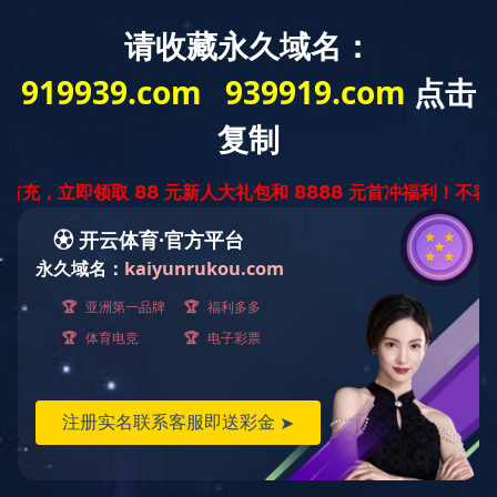
位置：
首页
>
公司新闻
>
行业协会
行业协会
中国机床工具工业协会锯床分会第
调整发展战略，保持行业平稳持续发展
召开 ..
2015/7/6 13:56:17