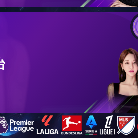
产品展示
服务与配件
拼搏在线(中国)唯一
方网站