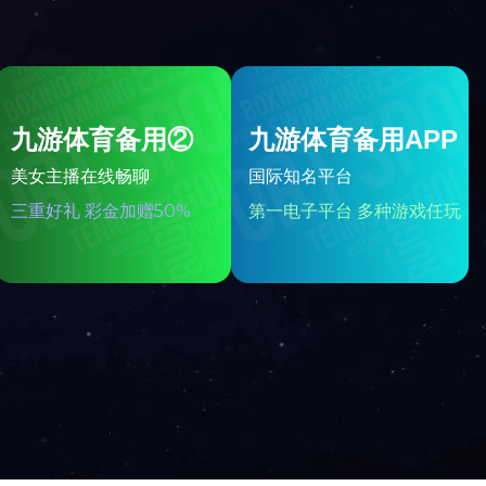
微
信二维码
腾讯微博二维码
新浪微博二维码
0731-81828198/81828199
联系电话:
13974961428/13808412589
销售经理电话:
地址：湖南省长沙市宁乡县经济开发区永佳路998号
邮箱：hnhjsawing@163.com/342158668@qq.com
湘ICP备18023774号-1
技术支持：
竞网智赢
|
问鼎中国有